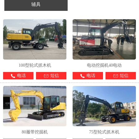
辅具
1
2
3
4
100型轮式抓木机
电动挖掘机40电动
电话
短信
电话
短信
80履带挖掘机
75型轮式抓木机