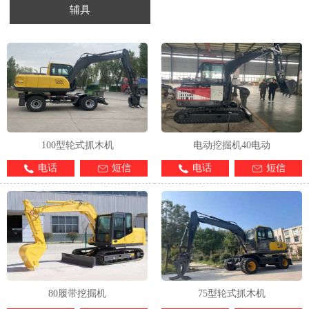
辅具
1
2
3
4
100型轮式抓木机
电动挖掘机40电动
电话
短信
电话
短信
80履带挖掘机
75型轮式抓木机