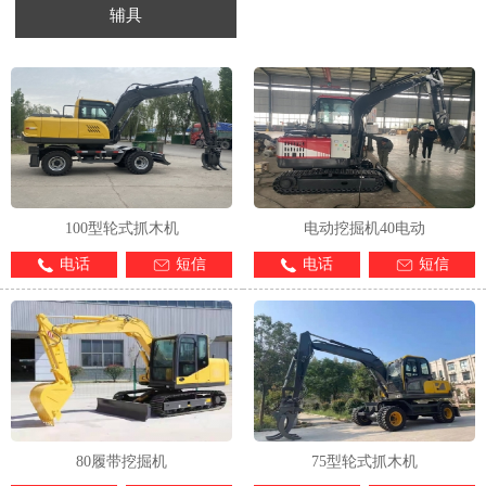
辅具
1
2
3
4
100型轮式抓木机
电动挖掘机40电动
电话
短信
电话
短信
80履带挖掘机
75型轮式抓木机