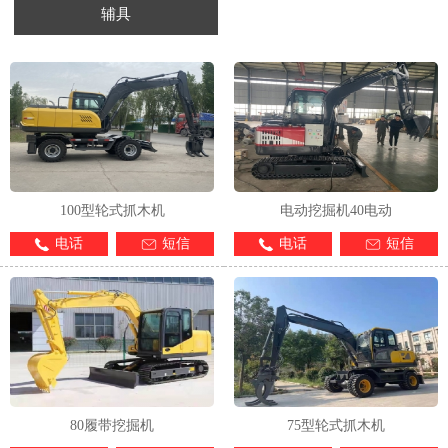
辅具
1
2
3
4
100型轮式抓木机
电动挖掘机40电动
电话
短信
电话
短信
80履带挖掘机
75型轮式抓木机